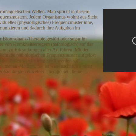
ktromagnetischen Wellen. Man spricht in diesem
uenzmustern. Jedem Organismus wohnt aus Sicht
viduelles (physiologisches) Frequenzmuster inne,
munizieren und dadurch ihre Aufgaben im
r Bioresonanz-Therapie gestört oder sogar im
r von Krankheitserregern (pathologisch) auf das
kann zu Erkrankungen aller Art führen. Mit der
icht die pathologischen Frequenzmuster aufgelöst
der Zellen wieder hergestellt werden soll.
ementär-Medizin. Sie ist wissenschaftlich nicht
eobachtungen einzelner Therapeuten, keine