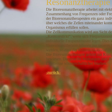
Resonanztherapie
Die Bioresonanztherapie arbeitet mit ele
Zusammenhang von Frequenzen oder Freq
der Bioresonanztherapeuten ein ganz indi
über welches die Zellen miteinander kom
Organismus erfüllen sollen.
Die Zellkommunikation wird aus Sicht de
„Keim erstickt“, wenn sich Frequenzmuste
individuelle Frequenzmuster legen. Dies 
Bioresonanztherapie können aus unserer S
werden, so dass der Kommunikationsfluss 
Die Bioresonanztherapie gehört zur Kompl
bewiesen. Dargestellte Wirkungen sind B
Ergebnisse wissenschaftlicher Studien.
-zurück-