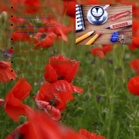
Antlizdiagnose
Blutuntersuchung
Hanne-Marquardt-
Fußreflex
Irisdiagnose
Körperliche
Untersuchung
Muskeltest - kinesiologischer
Tensor-Testung
Zungendiagnose