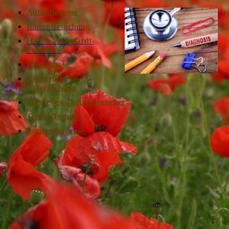
Antlizdiagnose
Blutuntersuchung
Hanne-Marquardt-
Fußreflex
Irisdiagnose
Körperliche
Untersuchung
Muskeltest - kinesiologischer
Tensor-Testung
Zungendiagnose